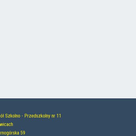
ół Szkolno - Przedszkolny nr 11
iwicach
Tarnogórska 59