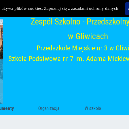
a używa plików cookies. Zapoznaj się z zasadami ochrony danych.
Zespół Szkolno - Przedszkolny
w Gliwicach
Przedszkole Miejskie nr 3 w Gliw
Szkoła Podstwowa nr 7 im. Adama Mickiew
Pomiń menu
umenty
▼
Organizacja
▼
W szkole