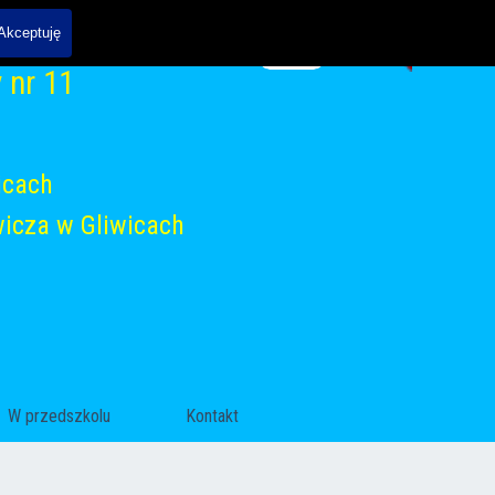
Szukaj
Akceptuję
 nr 11
icach
icza w Gliwicach
▼
W przedszkolu
▼
Kontakt