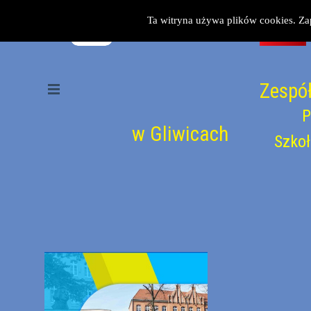
Przejdź do treści
Ta witryna używa plików cookies. Za
Zespół
Pomiń menu
P
w Gliwicach
Szkoł