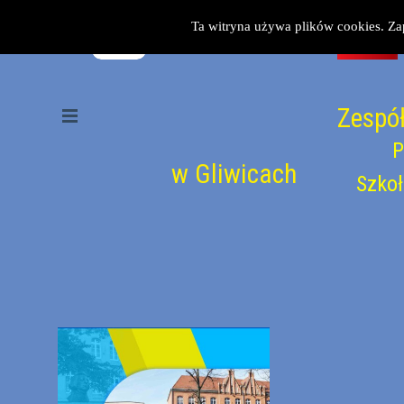
Przejdź do treści
Ta witryna używa plików cookies. Za
Zespół
Pomiń menu
P
w Gliwicach
Szkoł