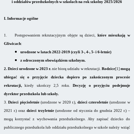
i oddziałów przedszkolnych w szkołach na rok szkolny 2025/2026
I.
Informacje ogólne
1.
Postępowaniem rekrutacyjnym objęte są dzieci,
które mieszkają w
Gliwicach
:
urodzone w latach
2022-2019
(czyli 3-, 4-, 5- i 6-letnie)
z odroczonym obowiązkiem szkolnym.
2.
Dzieci urodzone
w 2023 r.
nie biorą udziału w rekrutacji.
Rodzice
[1]
mogą
ubiegać się o przyjęcie dziecka dopiero po zakończonym procesie
rekrutacji,
kiedy ukończy 2,5 roku.
Decyzję o przyjęciu podejmuje
dyrektor przedszkola lub szkoły.
3.
Dzieci pięcioletnie
(urodzone w 2020 r.),
dzieci czteroletnie
(urodzone w
2021 r.) oraz
dzieci trzyletnie
(urodzone od stycznia do grudnia 2022 r.) –
mogą korzystać z wychowania przedszkolnego. Aby zapisać dziecko do
publicznego przedszkola lub oddziału przedszkolnego w szkole należy wziąć