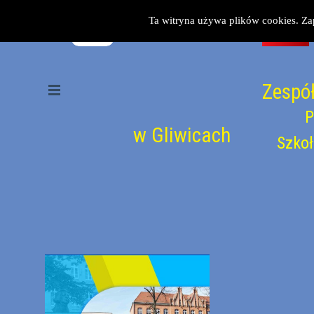
Przejdź do treści
Ta witryna używa plików cookies. Za
Zespół
Pomiń menu
P
w Gliwicach
Szkoł