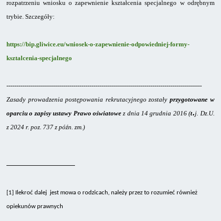
rozpatrzeniu wniosku
o zapewnienie kształcenia specjalnego w odrębnym
trybie. Szczegóły:
https://bip.gliwice.eu/wniosek-o-zapewnienie-odpowiedniej-formy-
ksztalcenia-specjalnego
---------------------------------------------------------------------------------------------------
Z
asady prowadzenia postępowania rekrutacyjnego zostały
przygotowane w
.
oparciu o zapisy ustawy Prawo oświatowe
z dnia 14 grudnia 2016 (
t
j. Dz.U.
z 2024 r. poz. 737 z późn. zm.)
[1]
Ilekroć dalej jest mowa o rodzicach, należy przez to rozumieć również
opiekunów prawnych