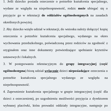
1.
Jeśli dziecko posiada orzeczenie o potrzebie kształcenia specjalnego,
wydane ze względu na niepełnosprawność, rodzic
może
ubiegać się o
przyjęcie go w rekrutacji
do oddziałów ogólnodostępnych
na zasadach
określonych powyżej.
2.
Aby dziecko wzięło udział w rekrutacji, do wniosku należy dołączyć kopię
orzeczenia o potrzebie kształcenia specjalnego, wydanego na okres
wychowania przedszkolnego, poświadczoną przez rodziców za zgodność z
oryginałem oraz inne dokumenty potwierdzające spełnianie kryteriów
ustawowych i lokalnych.
3.
W postępowaniu rekrutacyjnym do
grupy integracyjnej
(
część
ogólnodostępna
)
biorą udział
wyłącznie
dzieci
nieposiadające
orzeczenia o
potrzebie kształcenia specjalnego wydanego ze względu na
niepełnosprawność.
4.
Zapewnienie kształcenia specjalnego w grupie integracyjnej (część dla
dzieci
z orzeczeniem), po uzgodnieniu możliwości przyjęcia z dyrektorem
wybranej placówki, która prowadzi oddziały integracyjne, następuje po