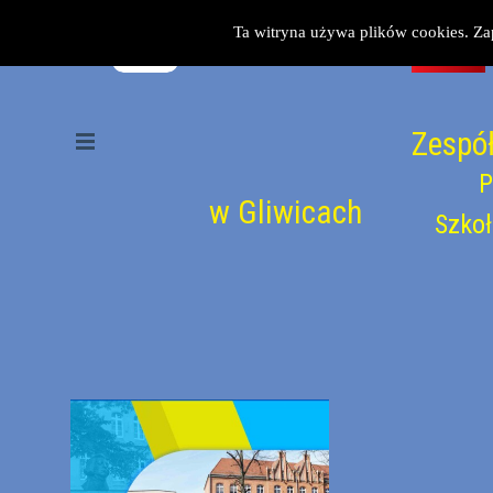
Przejdź do treści
Ta witryna używa plików cookies. Za
Zespół
Pomiń menu
P
w Gliwicach
Szkoł